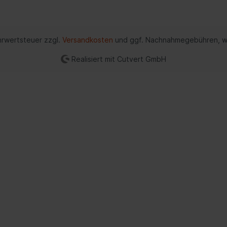
zeuge
Verteilergetriebe
rung
Differential
ehrwertsteuer zzgl.
Versandkosten
und ggf. Nachnahmegebühren, w
ederung
Schalter/Ventile
bein-/Stoßdämpferlagerung
Realisiert mit Cutvert GmbH
uregulierung/Fahrwerks-
ulik
federung
ations-/Kommunikationssysteme
Scheinwerferreinigun
zeuge
unikation
umente
anlage
nne