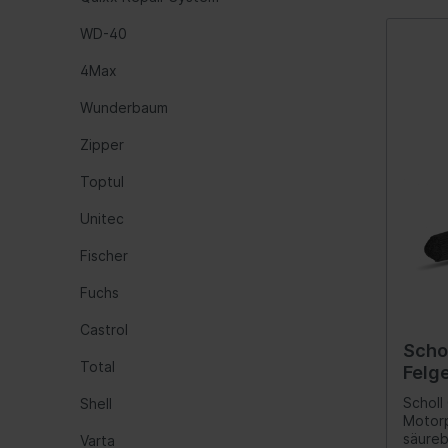
Polier
Öle
Werk
Intell
WD-40
Automatikgetriebe
Fede
4Max
Luftf
Wunderbaum
Feder
Zipper
Nivea
Hydra
Toptul
Blatt
Unitec
Fischer
Kraftstoffaufbereitung
Inform
Fuchs
Gemischaufbereitung
Werk
Vergaseranlage
Komm
Castrol
Scho
Abgasreinigung
Instr
Total
Felg
Audio
Scholl
Shell
Motorp
Ante
säureb
Varta