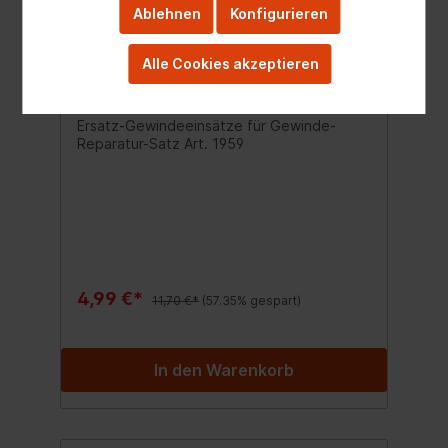
Ablehnen
Konfigurieren
Alle Cookies akzeptieren
BGS Ersatz-Gewindeeinsätze |
M14 x 1,25 | 10-tlg.
Ersatz-Gewindeeinsätze für Gewinde-
Reparatur-Satz Art. 1959
4,99 €*
11,70 €*
(57.35% gespart)
In den Warenkorb