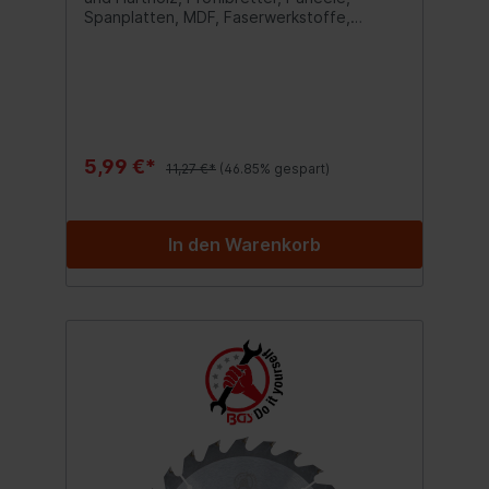
Spanplatten, MDF, Faserwerkstoffe,
etc.Wechselzahn Anordnung (WZ)
ermöglicht sowohl schnelle als auch
saubere Längs- und QuerschnitteZähne aus
HartmetallBohrungsdurchmesser: 30
mmBlattstärke: 1,4 mmSchnittbreite: 2,5
mmZahnbreite: 2,4 mm
5,99 €*
11,27 €*
(46.85% gespart)
In den Warenkorb