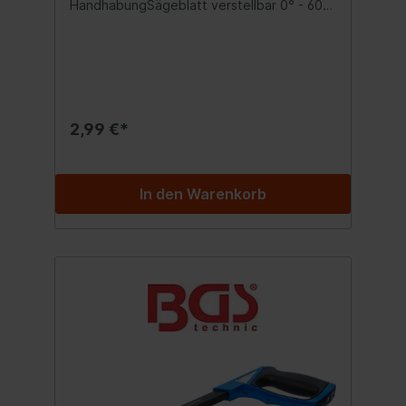
HandhabungSägeblatt verstellbar 0° - 60°
- 120° - 180° - 240° - 300°inkl. Sägeblatt
2,99 €*
In den Warenkorb