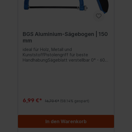
BGS Aluminium-Sägebogen | 150
mm
ideal für Holz, Metall und
KunststoffPistolengriff für beste
HandhabungSägeblatt verstellbar 0° - 60°
- 120° - 180° - 240° - 300°inkl. Bi-Metall-
Sägeblatt
6,99 €*
16,70 €*
(58.14% gespart)
In den Warenkorb