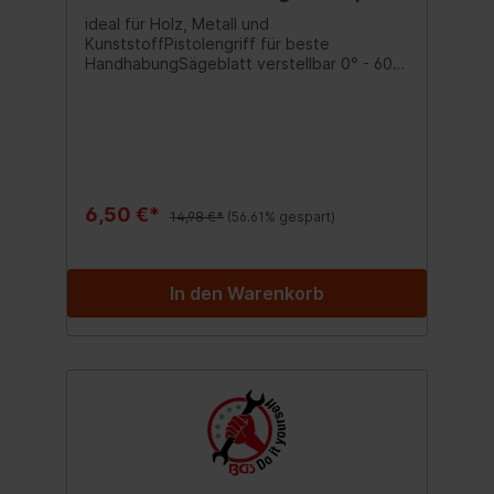
mm
ideal für Holz, Metall und
KunststoffPistolengriff für beste
HandhabungSägeblatt verstellbar 0° - 60°
- 120° - 180° - 240° - 300°inkl. Bimetall-
Sägeblatt und Aluminium-Schneidlade
45°/90°für Gehrungsschnitte
6,50 €*
14,98 €*
(56.61% gespart)
In den Warenkorb