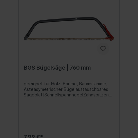
BGS Bügelsäge | 760 mm
geeignet für Holz, Bäume, Baumstämme,
Ästeasymetrischer Bügelaustauschbares
SägeblattSchnellspannhebelZahnspitzen
gehärtet, HRC 47-49Stahlrahmen, Material:
A3 Stahlrohr, pulverbeschichtet, schwarz
7,99 €*