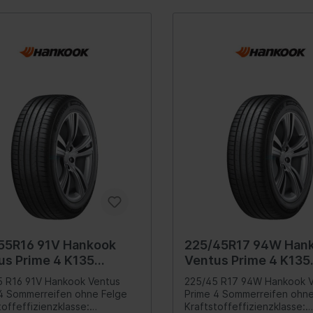
zeuge
Verteilergetriebe
rung
Differential
ederung
Schalter/Ventile
bein-/Stoßdämpferlagerung
uregulierung/Fahrwerks-
ulik
federung
ations-/Kommunikationssysteme
Scheinwerferreinigun
zeuge
unikation
55R16 91V Hankook
225/45R17 94W Han
umente
us Prime 4 K135
Ventus Prime 4 K135
anlage
erreifen
Sommerreifen
 R16 91V Hankook Ventus
225/45 R17 94W Hankook 
4 Sommerreifen ohne Felge
Prime 4 Sommerreifen ohne
nne
toffeffizienzklasse:
Kraftstoffeffizienzklasse: