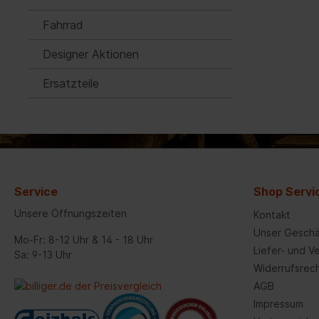
Steckschlüsselsätze 10 mm
Blinkgeber/-relais
(3/8)"
Fahrrad
Startanlage
kombinierte Sätze
Designer Aktionen
Steuergeräte
Werkzeugsortimente
Ersatzteile
Signalgeber
Steckschlüsselsätze 20 mm
(3/4)"
Steckschlüsselsätze 25 mm (1)"
Achsaufhängung/Radführung/Räder
Räder/R
Steckschlüsselsätze 12,5 mm
Rad/Radbefestigung
Reife
(1/2)"
Lagerungssatz, Radaufhängung
Reife
Service
Shop Servi
Federbeinbefestigung/-lagerung
Felge
Unsere Öffnungszeiten
Kontakt
Artikelsuche über Grafik
Zube
Unser Geschä
Mo-Fr: 8-12 Uhr & 14 - 18 Uhr
Reifendruck-Kontrollsystem
Werk
Liefer- und 
Sa: 9-13 Uhr
Widerrufsrec
Gelenke
AGB
Achsträger/Achskörper/-
Impressum
lagerung