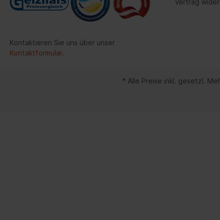
Vertrag wider
Dom-/Querlenkerstrebe
Spurverbreiterung
Werkzeuge
Kontaktieren Sie uns über unser
Kontaktformular
.
Lenker/Lenkerlagerung
Streben/Stangen
* Alle Preise inkl. gesetzl. M
Stabilisator/-befestigungsteile
Radnabe/-lagerung
Achsschenkel/-reparatursatz
Spezialwerkzeuge Motorrad
Verkauf
Fahrwerk / Bremse / Antrieb
Kata
Fahrwerk / Lenkung / Bremse
BGS 