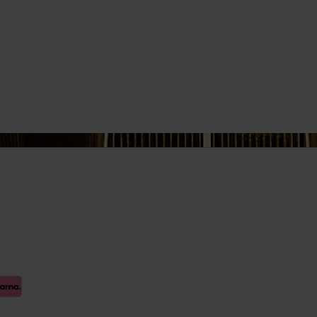
euge
 Spiegel
Innenausstattung
Getränkehalter
Griffe
Fensterheber
ellböcke
Verkleidung
Zubehör
Steckdose
rlagen &
Hand-/Fußhebelwerk
Sonnenblende