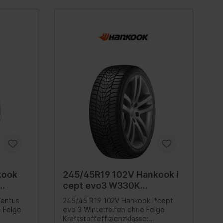
Leitungen/Verbinder
Einschlag-Buchstaben & Zahlen
Lufttrockner/-patrone
Fräser
Schalldämpfer (Druckluftanlage)
Winkelschlüssel
Luftbehälter/-zubehör
Rohrbearbeitung
Brems-/Arbeitszylinder
Bohrmaschinenzubehör
Sensor
Werkzeugkoffer, Taschen
(Universal)
Gewindebearbeitung
g
Sicherheitssysteme
Messer / Scheren / Klingen
Warnausrüstung
Werkzeugkoffer & Taschen
Werkzeuge
(Ersatz zu BGS Artikeln)
kook
245/45R19 102V Hankook i
Alarmanlage
Feilen / Schleifer / Spachteln
cept evo3 W330K
Einzelteile
Winterreifen
Hakenschlüssel, Stiftschlüssel
Ventus
245/45 R19 102V Hankook i*cept
 Felge
evo 3 Winterreifen ohne Felge
Fahrerassistenzsystem
Sägen, Sägeblätter
Kraftstoffeffizienzklasse: