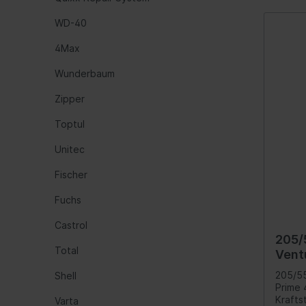
Öle
Werk
WD-40
Automatikgetriebe
Fede
4Max
Luftf
Wunderbaum
Feder
Zipper
Nivea
Hydra
Toptul
Blatt
Unitec
Fischer
Kraftstoffaufbereitung
Inform
Fuchs
Gemischaufbereitung
Werk
Vergaseranlage
Komm
Castrol
205/
Abgasreinigung
Instr
Total
Vent
Audio
Somm
205/55
Shell
Prime 
Ante
Krafts
Varta