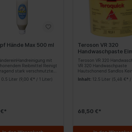
Ventile/Regelung
eizung
Bedienelemente
dach
ra
h-Hilfe/Türbetätigung
pf Hände Max 500 ml
Teroson VR 320
/Relais/Schalter
Handwaschpaste Ei
rkhilfe/Rückfahrwarner
Handreiniger mit
ndereinHandreinigung mit
Teroson VR 320 Handwasc
Waschbürste
alverriegelung
onendem Reibmittel Reinigt
VR 320 Handwaschpaste
ragend stark verschmutzte
Hautschonend Sandlos Kei
en
 mit hautschonenden
Abflussverstopfung Handbü
:
0.5 Liter
(9,00 €* / 1 Liter)
Inhalt:
12.5 Liter
(5,48 €* / 
lreibekörpern (Sandfrei) löst
jedem 12,5 Liter Eimer Inhalt:12,5
klappenbetätigung
 Öle sowie sonstige
Liter = 8,5 kg
lwerkzeuge Fahrrad
Werkstattbedarf
ische Verschmutzungen
t hautfreundliche sowie
Heber / Traversen / 
e Substanzen Inhalt:500
 €*
68,50 €*
Montier-, Stemmhebe
Hydraulik
Lampen & Leuchten