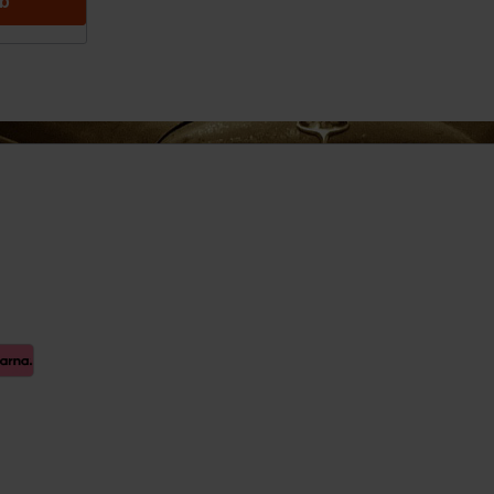
rb
euge
 Spiegel
Innenausstattung
Getränkehalter
Griffe
Fensterheber
ellböcke
Verkleidung
Zubehör
Steckdose
rlagen &
Hand-/Fußhebelwerk
Sonnenblende